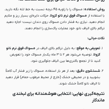
روش استفاده:
مسواک را با زاویه ۴۵ درجه نسبت به خط لثه نگه دارید.
با استفاده از
مسواک فوق نرم نانو کزولا
، حرکات دایره‌ای بسیار ریز و ملایم
انجام دهید. نیازی به فشار دادن مسواک روی دندان نیست؛ اجازه دهید
تراکم بالای الیاف نانو، خود عملیات پاک‌سازی را انجام دهند.
نکات حیاتی:
تعویض به موقع:
به دلیل تراکم بالای الیاف در
مسواک فوق نرم نانو
کزولا
، توصیه می‌شود هر ۲ تا ۳ ماه یک‌بار مسواک خود را تعویض
کنید تا از تجمع باکتری‌ها بین الیاف جلوگیری شود.
شستشوی دقیق:
بعد از هر بار استفاده، مسواک را زیر فشار آب کاملاً
بشویید و در محیطی خشک (خارج از محیط مرطوب حمام) قرار دهید
تا الیاف نانو کاملاً خشک شوند.
نتیجه‌گیری نهایی: انتخابی هوشمندانه برای لبخندی
ماندگار