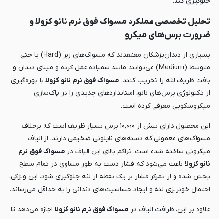
جلوگیری کند.
تحلیل تخصصی عملکرد مسواک فوق نرم نانو کزولا و
ضرورت برس‌های میکرو
بسیاری از دندان‌پزشکان معتقدند که مسواک‌های زبر (Hard) یا حتی
متوسط (Medium) می‌توانند مانند سمباده عمل کرده و مینای دندان و
بافت ظریف لثه را تخریب کنند.
مسواک فوق نرم نانو کزولا
با بهره‌گیری
از تکنولوژی برس‌های نانو، استانداردهای جدیدی را در پاک‌سازی
میکروسکوپی معرفی کرده است.
این محصول دارای بیش از ۱۰,۰۰۰ برس بسیار ظریف است که برخلاف
مسواک‌های معمولی که دسته‌های نایلونی ضخیمی دارند، از الیاف
میکرونی ساخته شده است. تراکم بالای این الیاف در
مسواک فوق نرم
نانو کزولا
باعث می‌شود که فشار دست به طور مساوی در تمام سطح
پخش شده و از تمرکز فشار بر یک نقطه از لثه جلوگیری شود. این ویژگی،
احتمال خونریزی لثه و ایجاد حساسیت‌های دندانی را به حداقل می‌رساند.
علاوه بر این، ظرافت الیاف در
مسواک فوق نرم نانو کزولا
اجازه می‌دهد تا