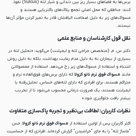
برس‌ها به فضاهای بسیار ریز بین دندانی و شیار لثه (Sulcus) نفوذ
کنند؛ مناطقی که محل اصلی تجمع پلاک‌های باکتریایی هستند و
مسواک‌های زبر به دلیل ضخامت الیافشان قادر به تمیز کردن مؤثر آن‌ها
نیستند.
نقل قول کارشناسان و منابع علمی
دکتر
س. م.
(متخصص جراحی لثه و ایمپلنت) می‌گوید: «تحلیل لثه در
بسیاری از بیماران نه به دلیل عدم رعایت بهداشت، بلکه به دلیل روش
اشتباه و استفاده از مسواک‌های زبر رخ می‌دهد. استفاده از محصولاتی
مانند
مسواک فوق نرم نانو کزولا
که دارای برس‌های فوق‌العاده نرم و
متراکم هستند، برای افرادی که دارای لثه‌های حساس، تحلیل‌رفته یا
ایمپلنت هستند، یک ضرورت درمانی محسوب می‌شود تا از تخریب
بیشتر بافت جلوگیری شود.»
نظرات کاربران: لطافت بی‌نظیر و تجربه پاک‌سازی متفاوت
اکثر کاربران پس از اولین استفاده از
مسواک فوق نرم نانو کزولا
، حس
"ماساژ لثه" را به جای "خراشیدن" گزارش کرده‌اند. افرادی که از حساسیت