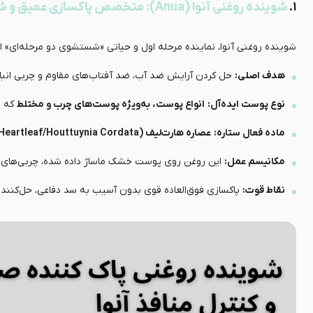
۱.
شوینده روغنی آنوا (Anua): متخصص پاکسازی عمیق و شستشوی دو مرحله‌ای
شوینده روغنی آنوا، نماینده مرحله اول و حیاتی «شستشوی دو مرحله‌ای» 
هدف اصلی:
حل کردن آرایش ضد آب، ضد آفتاب‌های مقاوم و چربی انبا
نوع پوست ایده‌آل:
انواع پوست، به‌ویژه پوست‌های چرب و مختلط
که م
ماده فعال ستاره:
عصاره هارت‌لیف (Heartleaf/Houttuynia Cordata)
مکانیسم عمل:
این روغن روی پوست خشک ماساژ داده شده، چربی‌های دا
نقاط قوت:
پاکسازی فوق‌العاده قوی بدون آسیب به سد دفاعی، حل‌کنن