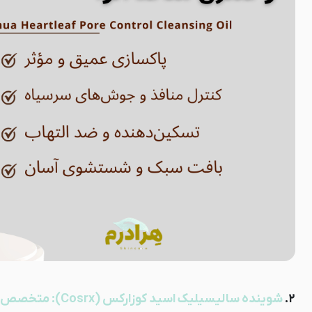
۲.
شوینده سالیسیلیک اسید کوزارکس (Cosrx): متخصص درمان آکنه و لایه‌برداری ملایم