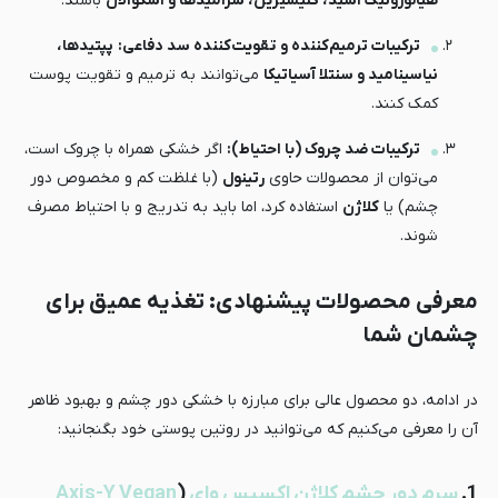
هیالورونیک اسید، گلیسیرین، سرامیدها و اسکوالان
باشند.
ترکیبات ترمیم‌کننده و تقویت‌کننده سد دفاعی:
پپتیدها،
نیاسینامید و سنتلا آسیاتیکا
می‌توانند به ترمیم و تقویت پوست
کمک کنند.
ترکیبات ضد چروک (با احتیاط):
اگر خشکی همراه با چروک است،
می‌توان از محصولات حاوی
رتینول
(با غلظت کم و مخصوص دور
چشم) یا
کلاژن
استفاده کرد، اما باید به تدریج و با احتیاط مصرف
شوند.
معرفی محصولات پیشنهادی: تغذیه عمیق برای
چشمان شما
در ادامه، دو محصول عالی برای مبارزه با خشکی دور چشم و بهبود ظاهر
آن را معرفی می‌کنیم که می‌توانید در روتین پوستی خود بگنجانید:
1.
سرم دور چشم کلاژن اکسیس وای
(
Axis-Y Vegan