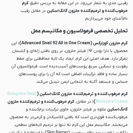
رقیبی جدی به شمار می‌رود. در این مقاله به بررسی دقیق
کرم
مرطوب‌کننده و ترمیم‌کننده حلزون گانگ‌اسکین
در مقابل رقیب
نام‌آشنای خود می‌پردازیم.
تحلیل تخصصی فرمولاسیون و مکانیسم عمل
کرم حلزون کوزارکس (Advanced Snail 92 All in One Cream):
این
محصول با دارا بودن ۹۲٪ فیلتر حلزون، بر روی بافتی ژله‌ای و کشسان
تمرکز دارد. هدف اصلی این کرم، ایجاد یک لایه محافظتی برای حفظ
رطوبت و تسکین سریع پوست‌های آسیب‌دیده است. فرمولاسیون آن
بسیار ساده و فاقد ترکیبات اضافی است که آن را برای پوست‌های
حساس و مستعد آکنه به انتخابی ایمن تبدیل می‌کند.
کرم مرطوب‌کننده و ترمیم‌کننده حلزون گانگ‌اسکین (
Gongskin Snail
Moisture Cream
):
در مقابل،
کرم مرطوب‌کننده و ترمیم‌کننده حلزون
گانگ‌اسکین
علاوه بر فیلتر حلزون، حاوی ترکیبات نرم‌کننده و
مرطوب‌کننده قوی‌تری است که بافتی کلاسیک‌تر و کرمی‌تر به محصول
می‌بخشد. مکانیسم عمل این کرم نه تنها بر ترمیم لایه‌های سطحی،
بلکه بر تقویت سد دفاعی پوست (Skin Barrier) با استفاده از ترکیبات