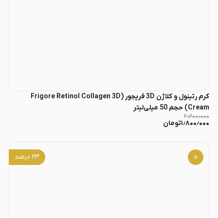
کرم رتینول و کلاژن 3D فریجور (Frigore Retinol Collagen 3D
Cream) حجم 50 میلی‌لیتر
۲٫۲۰۰٫۰۰۰
۱٫۸۰۰٫۰۰۰
تومان
۲۳
درصد