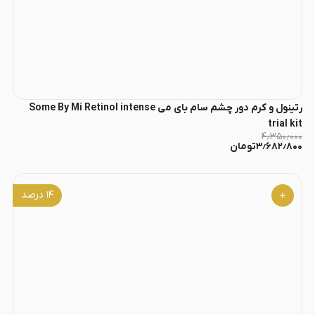
رتینول و کرم دور چشم سام بای می Some By Mi Retinol intense
trial kit
۴٫۳۵۰٫۰۰۰
۳٫۶۸۲٫۸۰۰
تومان
۱۴
درصد