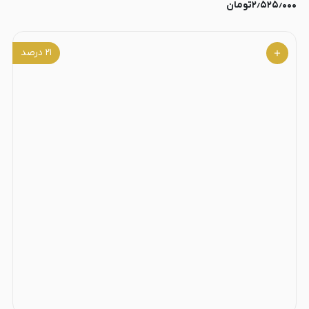
۲٫۵۲۵٫۰۰۰
تومان
۲۱
درصد