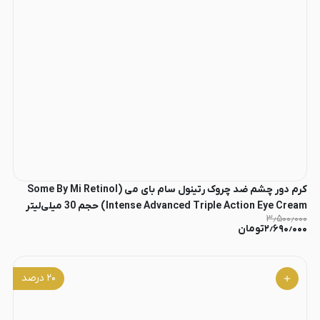
کرم دور چشم ضد چروک رتینول سام بای می (Some By Mi Retinol
Intense Advanced Triple Action Eye Cream) حجم 30 میلی‌لیتر
۳٫۵۰۰٫۰۰۰
۲٫۶۹۰٫۰۰۰
تومان
۲۰
درصد