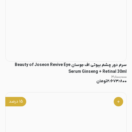
سرم دور چشم بیوتی اف جوسان Beauty of Joseon Revive Eye
Serum Ginseng + Retinal 30ml
۳٫۱۰۰٫۰۰۰
۲٫۶۷۳٫۸۰۰
تومان
۱۵
درصد