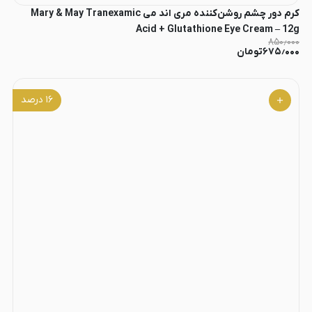
کرم دور چشم روشن‌کننده مری اند می Mary & May Tranexamic
Acid + Glutathione Eye Cream – 12g
۸۵۰٫۰۰۰
۶۷۵٫۰۰۰
تومان
۱۶
درصد