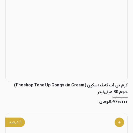
کرم تن آپ گانگ اسکین (Fhoshop Tone Up Gongskin Cream)
حجم 80 میلی‌لیتر
۱٫۸۰۰٫۰۰۰
۱٫۷۶۰٫۰۰۰
تومان
۱۱
درصد