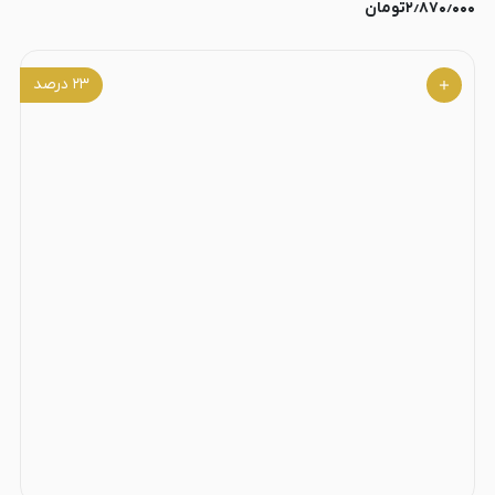
۲٫۸۷۰٫۰۰۰
تومان
۲۳
درصد