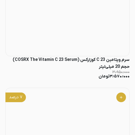
سرم ویتامین C 23 کوزارکس (COSRX The Vitamin C 23 Serum)
حجم 20 میلی‌لیتر
۳٫۹۵۰٫۰۰۰
۳٫۵۷۰٫۰۰۰
تومان
۷
درصد