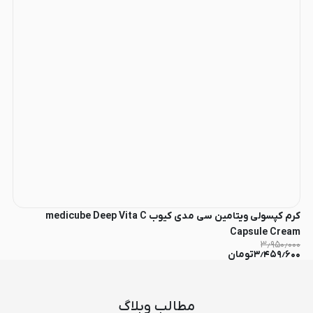
کرم کپسولی ویتامین سی مدی کیوب medicube Deep Vita C
Capsule Cream
۳٫۹۵۰٫۰۰۰
۳٫۴۵۹٫۶۰۰
تومان
مطالب وبلاگ