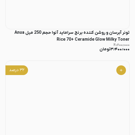
تونر آبرسان و روشن کننده برنج سراماید آنوا حجم 250 میل Anua
Rice 70+ Ceramide Glow Milky Toner
۴٫۲۰۰٫۰۰۰
۳٫۴۰۰٫۰۰۰
تومان
۳۲
درصد