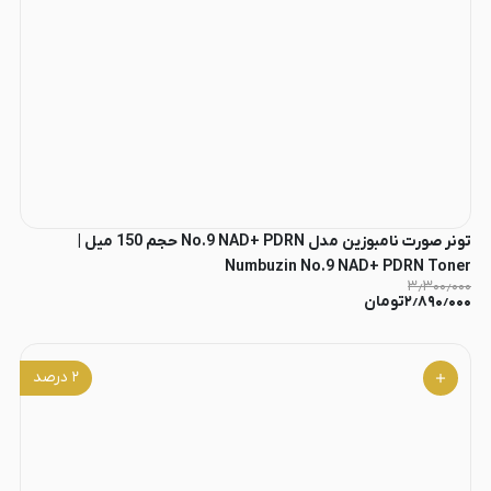
تونر صورت نامبوزین مدل No.9 NAD+ PDRN حجم 150 میل |
Numbuzin No.9 NAD+ PDRN Toner
۳٫۳۰۰٫۰۰۰
۲٫۸۹۰٫۰۰۰
تومان
۲
درصد