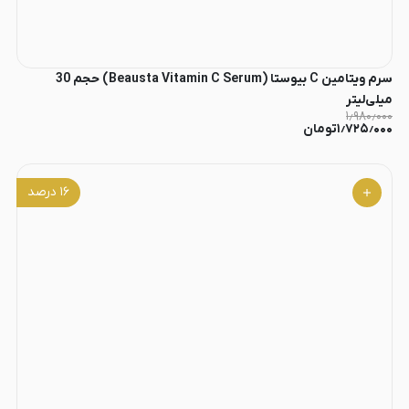
سرم ویتامین C بیوستا (Beausta Vitamin C Serum) حجم 30
میلی‌لیتر
۱٫۹۸۰٫۰۰۰
۱٫۷۲۵٫۰۰۰
تومان
۱۶
درصد