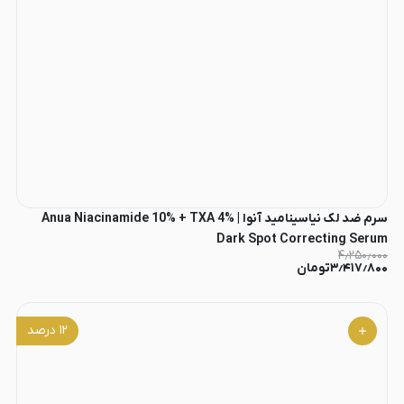
سرم ضد لک نیاسینامید آنوا | Anua Niacinamide 10% + TXA 4%
Dark Spot Correcting Serum
۴٫۲۵۰٫۰۰۰
۳٫۴۱۷٫۸۰۰
تومان
۱۲
درصد