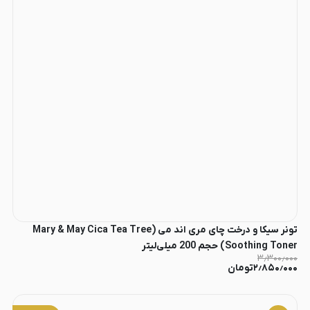
تونر سیکا و درخت چای مری اند می (Mary & May Cica Tea Tree
Soothing Toner) حجم 200 میلی‌لیتر
۳٫۳۰۰٫۰۰۰
۲٫۸۵۰٫۰۰۰
تومان