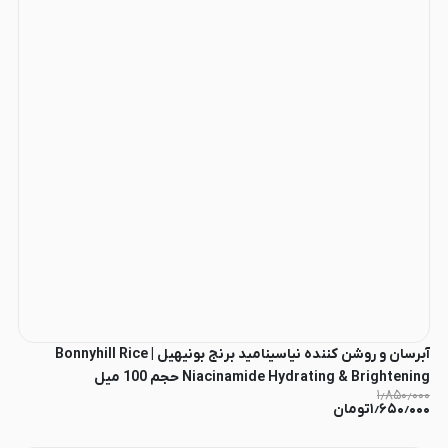
آبرسان و روشن کننده نیاسینامید برنج بونیهیل | Bonnyhill Rice
Niacinamide Hydrating & Brightening حجم 100 میل
۱٫۸۵۰٫۰۰۰
۱٫۶۵۰٫۰۰۰
تومان