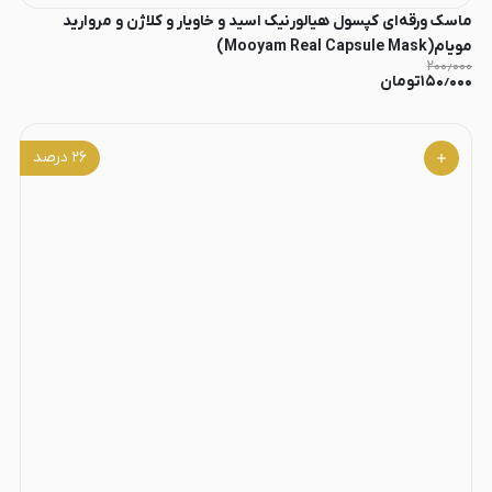
ماسک ورقه‌ای کپسول هیالورنیک اسید و خاویار و کلاژن و مروارید
مویام(Mooyam Real Capsule Mask)
۲۰۰٫۰۰۰
۱۵۰٫۰۰۰
تومان
۲۶
درصد