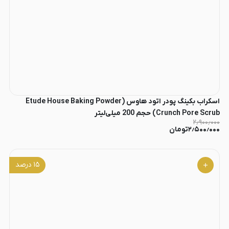
اسکراب بکینگ پودر اتود هاوس (Etude House Baking Powder
Crunch Pore Scrub) حجم 200 میلی‌لیتر
۲٫۹۰۰٫۰۰۰
۲٫۵۰۰٫۰۰۰
تومان
۱۵
درصد