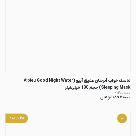
ماسک خواب آبرسان عمیق آپیو (A’pieu Good Night Water
Sleeping Mask) حجم 100 میلی‌لیتر
۲٫۲۰۰٫۰۰۰
۱٫۸۷۵٫۰۰۰
تومان
۲۸
درصد