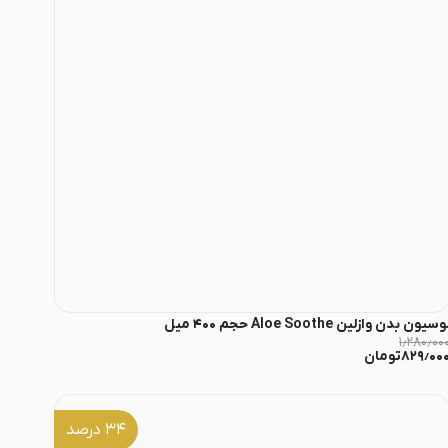
وسیون بدن وازلین Aloe Soothe حجم ۴۰۰ میل
۱٫۲۸۰٫۰۰
۸۲۹٫۰۰
تومان
۳۴
درصد