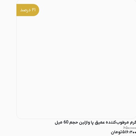
۲۱
درصد
رم مرطوب‌کننده عمیق پا وازلین حجم 60 میل
۶۵۰٫۰۰
۵۱۶٫۲۰
تومان