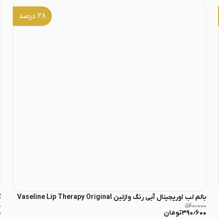
۲۸
درصد
بالم لب اوریجینال آبی رنگ وازلین Vaseline Lip Therapy Original
ک
۰
۵۴۰٫۰۰۰
۳۹۰٫۶۰۰
تومان
۰