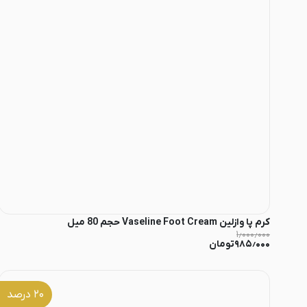
کرم پا وازلین Vaseline Foot Cream حجم 80 میل
۱٫۰۰۰٫۰۰۰
۹۸۵٫۰۰۰
تومان
۲۰
درصد