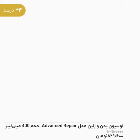
۳۴
درصد
لوسیون بدن وازلین مدل Advanced Repair، حجم 400 میلی‌لیتر
۱٫۲۵۰٫۰۰۰
۸۲۹٫۶۰۰
تومان