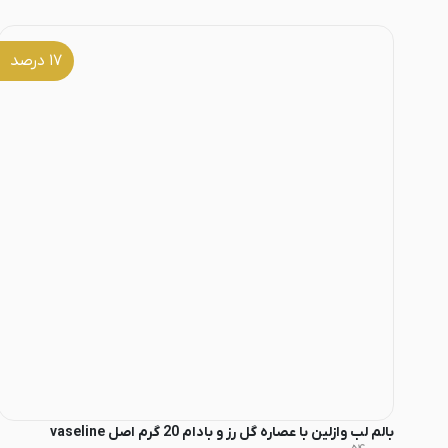
۱۷
درصد
بالم لب وازلین با عصاره گل رز و بادام 20 گرم اصل vaseline