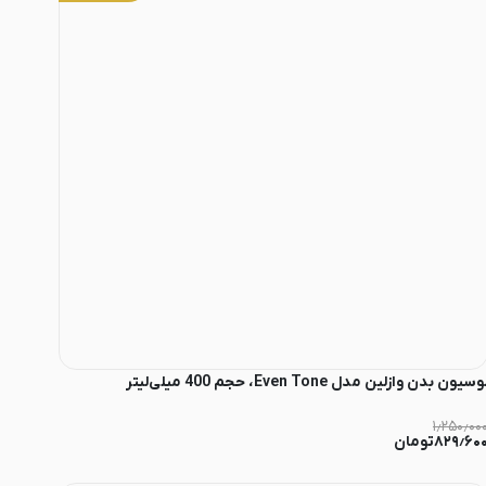
وسیون بدن وازلین مدل Even Tone، حجم 400 میلی‌لیتر
۱٫۲۵۰٫۰۰
۸۲۹٫۶۰
تومان