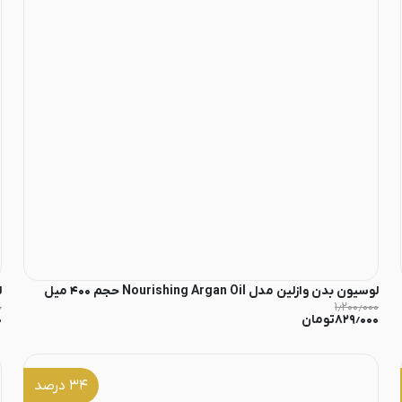
لوسیون بدن وازلین مدل Nourishing Argan Oil حجم ۴۰۰ میل
ل
۰
۱٫۲۰۰٫۰۰۰
۸۲۹٫۰۰۰
تومان
۰
۳۴
درصد