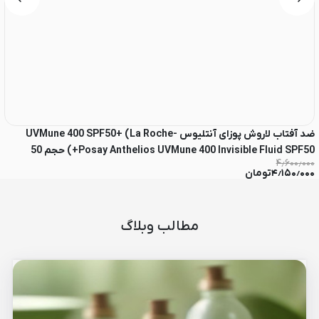
ضد آفتاب لاروش پوزای آنتلیوس UVMune 400 SPF50+ (La Roche-
Posay Anthelios UVMune 400 Invisible Fluid SPF50+) حجم 50
le
۰۰
۴٫۶۰۰٫۰۰۰
میلی‌لیتر
۴٫۱۵۰٫۰۰۰
تومان
۰
مطالب وبلاگ