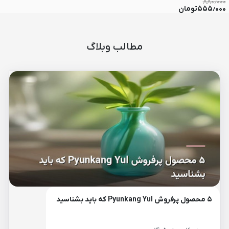
۰۰
۸۸۰٫۰۰۰
۵۵۵٫۰۰۰
تومان
۰
مطالب وبلاگ
۵ محصول پرفروش Pyunkang Yul که باید بشناسید