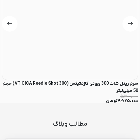
سرم ریدل شات 300 وی‌تی کازمتیکس (VT CICA Reedle Shot 300) حجم
50 میلی‌لیتر
50 می
۰۰
۵٫۳۰۰٫۰۰۰
۴٫۷۲۵٫۰۰۰
تومان
۰
مطالب وبلاگ