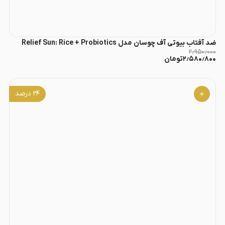
ضد آفتاب بیوتی آف چوسان مدل Relief Sun: Rice + Probiotics
۲٫۹۵۰٫۰۰۰
۲٫۵۸۰٫۸۰۰
تومان
۲۴
درصد