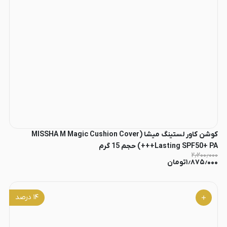
کوشن کاور لستینگ میشا (MISSHA M Magic Cushion Cover
Lasting SPF50+ PA+++) حجم 15 گرم
۲٫۲۰۰٫۰۰۰
۱٫۸۷۵٫۰۰۰
تومان
۱۴
درصد