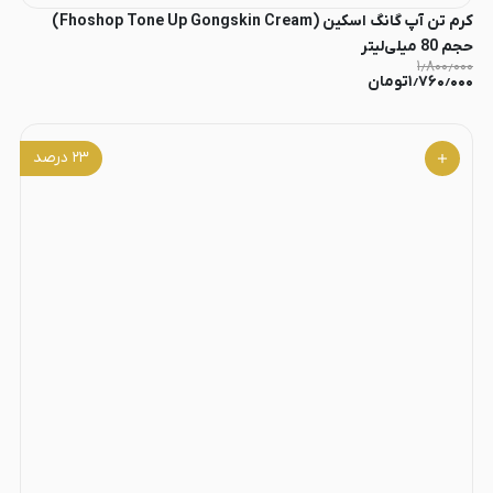
کرم تن آپ گانگ اسکین (Fhoshop Tone Up Gongskin Cream)
حجم 80 میلی‌لیتر
۱٫۸۰۰٫۰۰۰
۱٫۷۶۰٫۰۰۰
تومان
۲۳
درصد