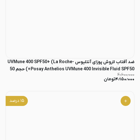
ضد آفتاب لاروش پوزای آنتلیوس UVMune 400 SPF50+ (La Roche-
Posay Anthelios UVMune 400 Invisible Fluid SPF50+) حجم 50
۴٫۶۰۰٫۰۰۰
میلی‌لیتر
۴٫۱۵۰٫۰۰۰
تومان
۱۵
درصد