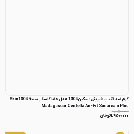
کرم ضد آفتاب فیزیکی اسکین1004 مدل ماداگاسکار سنتلا Skin1004
Madagascar Centella Air-Fit Suncream Plus
۳٫۹۵۰٫۰۰۰
۱٫۹۵۰٫۰۰۰
تومان