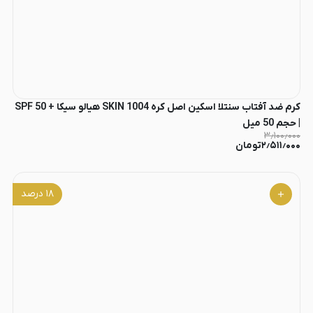
کرم ضد آفتاب سنتلا اسکین اصل کره SKIN 1004 هیالو سیکا + SPF 50
| حجم 50 میل
۳٫۱۰۰٫۰۰۰
۲٫۵۱۱٫۰۰۰
تومان
۱۸
درصد