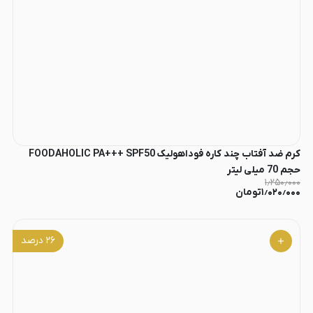
کرم ضد آفتاب چند کاره فوداهولیک FOODAHOLIC PA+++ SPF50
حجم 70 میلی لیتر
۱٫۲۵۰٫۰۰۰
۱٫۰۲۰٫۰۰۰
تومان
۲۶
درصد